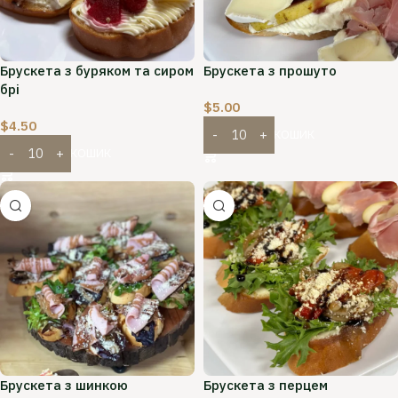
Брускета з буряком та сиром
Брускета з прошуто
брі
$
5.00
$
4.50
ДОДАТИ В КОШИК
ДОДАТИ В КОШИК
Брускета з шинкою
Брускета з перцем