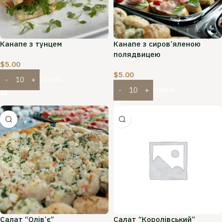
Канапе з тунцем
Канапе з сиров’яленою
полядвицею
$
5.00
$
5.00
ДОДАТИ В КОШИК
ДОДАТИ В КОШИК
Салат “Олів’є”
Салат “Королівський”