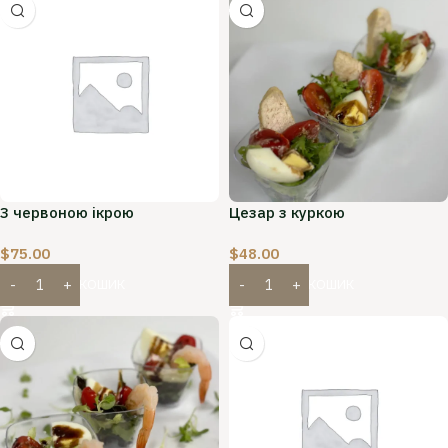
З червоною ікрою
Цезар з куркою
$
75.00
$
48.00
ДОДАТИ В КОШИК
ДОДАТИ В КОШИК