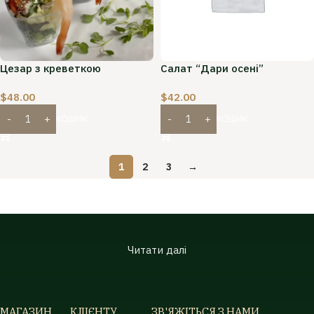
Цезар з креветкою
Салат “Дари осені”
$
48.00
$
42.00
ДОДАТИ В КОШИК
ДОДАТИ В КОШИК
1
2
3
→
Читати далі
МАГАЗИН
КЛІЄНТУ
ЗВ'ЯЖІТЬСЯ З НАМИ