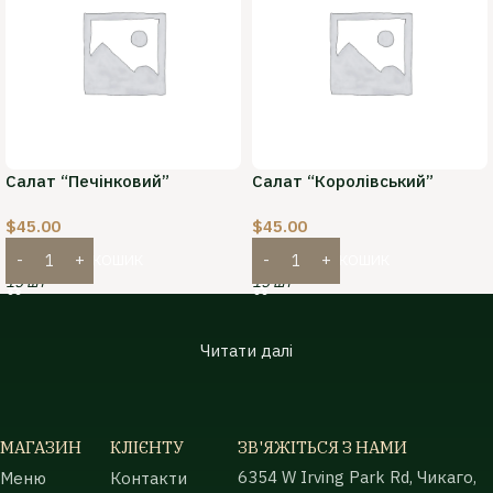
Салат “Печінковий”
Салат “Королівський”
$
45.00
$
45.00
ДОДАТИ В КОШИК
ДОДАТИ В КОШИК
15 шт
15 шт
Читати далі
МАГАЗИН
КЛІЄНТУ
ЗВ'ЯЖІТЬСЯ З НАМИ
6354 W Irving Park Rd, Чикаго,
Меню
Контакти