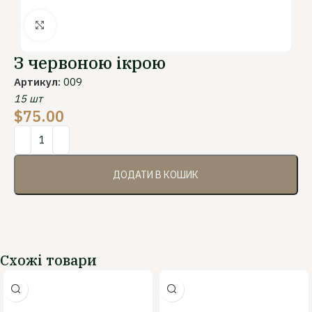
Клацніть, щоб збільшити
З червоною ікрою
Артикул:
009
15 шт
$
75.00
ДОДАТИ В КОШИК
Схожі товари